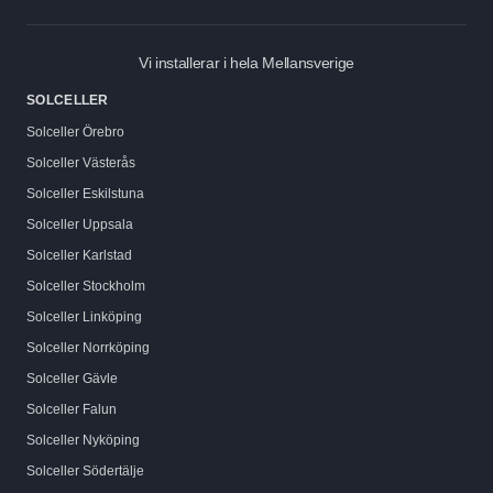
Vi installerar i hela Mellansverige
SOLCELLER
Solceller
Örebro
Solceller
Västerås
Solceller
Eskilstuna
Solceller
Uppsala
Solceller
Karlstad
Solceller
Stockholm
Solceller
Linköping
Solceller
Norrköping
Solceller
Gävle
Solceller
Falun
Solceller
Nyköping
Solceller
Södertälje