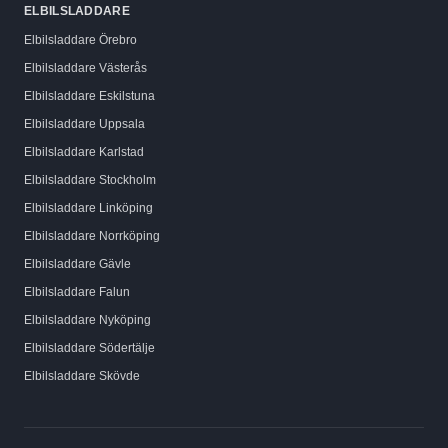
ELBILSLADDARE
Elbilsladdare
Örebro
Elbilsladdare
Västerås
Elbilsladdare
Eskilstuna
Elbilsladdare
Uppsala
Elbilsladdare
Karlstad
Elbilsladdare
Stockholm
Elbilsladdare
Linköping
Elbilsladdare
Norrköping
Elbilsladdare
Gävle
Elbilsladdare
Falun
Elbilsladdare
Nyköping
Elbilsladdare
Södertälje
Elbilsladdare
Skövde