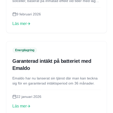
solceller, baserat på inmatad effekt vid tider med låg
efterfrågan. Tillsammans med kommande effektavgifter
och slopad skattereduktion för såld solel pekar
9 februari 2026
utvecklingen mot ökat fokus på energilagring och
egenanvändning av solel.
Läs mer
Energilagring
Garanterad intäkt på batteriet med
Emaldo
Emaldo har nu lanserat sin tjänst där man kan teckna
sig för en garanterad intäktsperiod om 36 månader.
22 januari 2026
Läs mer